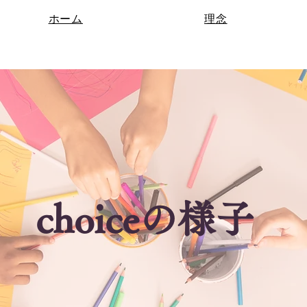
ホーム
理念
​choiceの様子