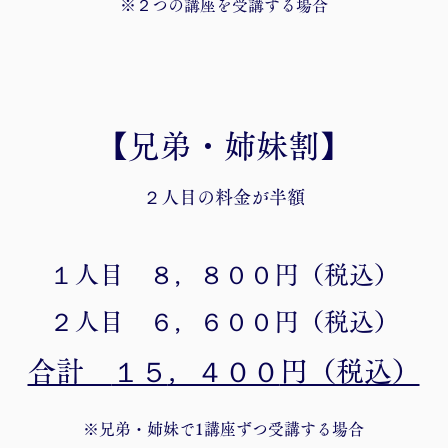
※２
つの講座を受講する場合
【兄弟・姉妹割】
２人目の料金が半額
１
人目
８，８００
円（税込）​
２
人目
６，６００
円（税込）
合計
１５
，４００
円（税込）
※兄弟・姉妹で1講座ずつ受講する場合